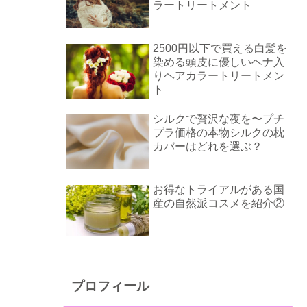
ラートリートメント
2500円以下で買える白髪を
染める頭皮に優しいヘナ入
りヘアカラートリートメン
ト
シルクで贅沢な夜を〜プチ
プラ価格の本物シルクの枕
カバーはどれを選ぶ？
お得なトライアルがある国
産の自然派コスメを紹介②
プロフィール