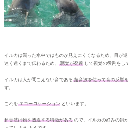
イルカは濁った水中ではものが見えにくくなるため、目が退
速く遠くまで伝わるため、
聴覚が発達
して視覚の役割をし
イルカは人が聞こえない音である
超音波を使って音の反響
す。
これを
エコーロケーション
といいます。
超音波は物を透過する特徴がある
ので、イルカの好みの餌
ってしまう
ようです。