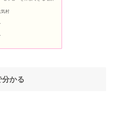
元気村
ー
ー
で分かる