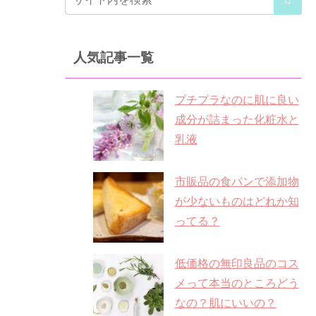
人気記事一覧
プチプラなのに肌に良い
成分が詰まった化粧水と
乳液
市販品の食パンで添加物
が少ないものはどれか知
ってる？
低価格の無印良品のコス
メって本当のところどう
なの？肌にいいの？