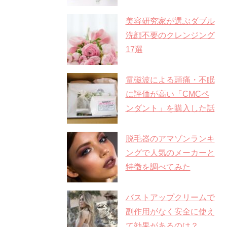
美容研究家が選ぶダブル
洗顔不要のクレンジング
17選
電磁波による頭痛・不眠
に評価が高い「CMCペ
ンダント」を購入した話
脱毛器のアマゾンランキ
ングで人気のメーカーと
特徴を調べてみた
バストアップクリームで
副作用がなく安全に使え
て効果があるのは？