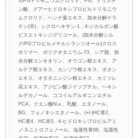
ルPGトリモニウムクロリド、PG、ミリスチ
ン酸、グアーヒドロキシプロピルトリモニウ
ムクロリド、ヘンナ葉エキス、加水分解ケラ
チン(羊)、シクロヘキサン-1，4-ジカルボン酸
ビスエトキシジグリコール、(加水分解シル
ク/PGプロピルメチルシランジオール)クロス
ポリマー、ポリクオタニウム-73、シア脂、加
水分解コンキオリン、オウゴン根エキス、ア
ルテア根エキス、カンゾウ根エキス、ボタン
エキス、オタネニンジン根エキス、カミツレ
花エキス、アジピン酸ジイソブチル、ヘキシ
ルデカノール、ココイルアルギニンエチル
PCA、クエン酸Nａ、乳酸、エタノール、
BG、フェノキシエタノール、(+/-)HC青2、
HC黄4、HC赤3、4-ヒドロキシプロピルアミ
ノ-3-ニトロフェノール、塩基性青99、塩基性