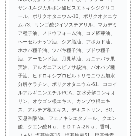
サン-1,4-ジカルボン酸ビスエトキシジグリコ
ール、ポリクオタニウム-10、ポリクオタニウ
ム-73、リンゴ酸ジイソステアリル、マカデミ
ア種子油、メドウフォーム油、コメ胚芽油、
ヘーゼルナッツ油、シア脂油、アボカド油、
ホホバ種子油、ツバキ種子油、ブドウ種子
油、アーモンド油、月見草油、カニナバラ果
実油、アルガニアスピノサ核油、バオバブ種
子油、ヒドロキシプロピルトリモニウム加水
分解ケラチン、ポリクオタニウム-61、ココイ
ルアルギニンエチルPCA、加水分解コンキオ
リン、オウゴン根エキス、カンゾウ根エキ
ス、アルテア根エキス、デキストリン、BG、
安息香酸Na、フェノキシエタノール、クエン
酸、クエン酸Ｎａ、ＥＤＴＡ-2Ｎａ、香料、
（＋/-）塩基性茶16、塩基性赤51、塩基性青