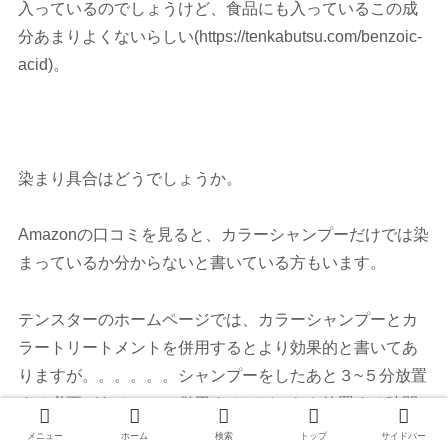
入っているのでしょうけど、食品にも入っているこの成
分あまりよくないらしい(https://tenkabutsu.com/benzoic-
acid)。
染まり具合はどうでしょうか。
Amazonの口コミを見ると、カラーシャンプーだけでは染
まっているか分からないと書いている方もいます。
テンスターのホームページでは、カラーシャンプーとカ
ラートリートメントを併用するとより効果的と書いてあ
りますが。。。。。。シャンプーをしたあと３~５分放置
する必要があるので、併用するとどちらも放置する時間
が発生します。
メニュー
ホーム
検索
トップ
サイドバー