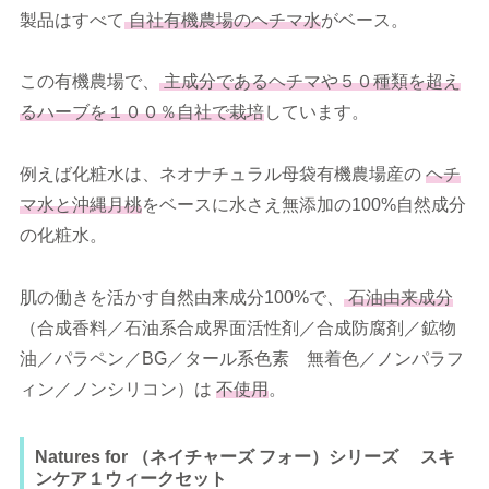
製品はすべて
自社有機農場のヘチマ水
がベース。
この有機農場で、
主成分であるヘチマや５０種類を超え
るハーブを１００％自社で栽培
しています。
例えば化粧水は、ネオナチュラル母袋有機農場産の
ヘチ
マ水と沖縄月桃
をベースに水さえ無添加の100%自然成分
の化粧水。
肌の働きを活かす自然由来成分100%で、
石油由来成分
（合成香料／石油系合成界面活性剤／合成防腐剤／鉱物
油／パラペン／BG／タール系色素 無着色／ノンパラフ
ィン／ノンシリコン）は
不使用
。
Natures for （ネイチャーズ フォー）シリーズ スキ
ンケア１ウィークセット