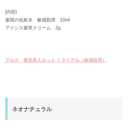
[内容]
倭国の化粧水 敏感肌用 10ml
アイシス紫草クリーム 2g
アルテ 素肌美人セット トライアル（敏感肌用）
ネオナチュラル