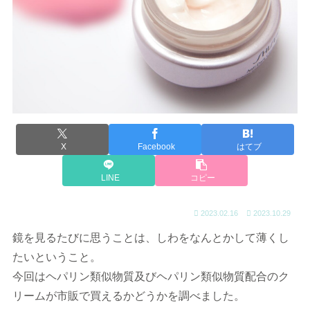
X
Facebook
はてブ
LINE
コピー
2023.02.16
2023.10.29
鏡を見るたびに思うことは、しわをなんとかして薄くし
たいということ。
今回はヘパリン類似物質及びヘパリン類似物質配合のク
リームが市販で買えるかどうかを調べました。