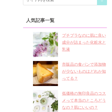
人気記事一覧
プチプラなのに肌に良い
成分が詰まった化粧水と
乳液
市販品の食パンで添加物
が少ないものはどれか知
ってる？
低価格の無印良品のコス
メって本当のところどう
なの？肌にいいの？