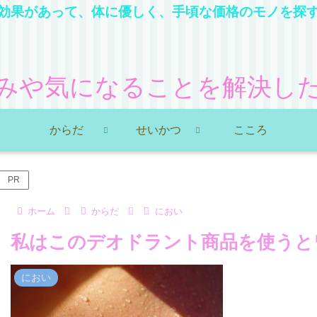
効果があって、体に優しく、手頃な価格のモノを探
みや気になることを解決し
からだ
せいかつ
こころ
PR
ホーム
からだ
におい
私はこのデオドラント商品を使うと
におい