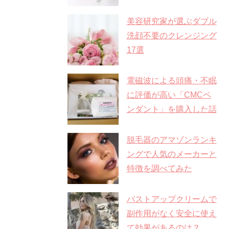
美容研究家が選ぶダブル
洗顔不要のクレンジング
17選
電磁波による頭痛・不眠
に評価が高い「CMCペ
ンダント」を購入した話
脱毛器のアマゾンランキ
ングで人気のメーカーと
特徴を調べてみた
バストアップクリームで
副作用がなく安全に使え
て効果があるのは？