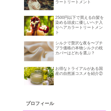
ラートリートメント
2500円以下で買える白髪を
染める頭皮に優しいヘナ入
りヘアカラートリートメン
ト
シルクで贅沢な夜を〜プチ
プラ価格の本物シルクの枕
カバーはどれを選ぶ？
お得なトライアルがある国
産の自然派コスメを紹介②
プロフィール