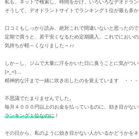
私も、ネットで検索し、時間をかけ、いろいろなデオドラン
そうして、デオドラントサイトでランキング１位が最も多か
口コミもしっかり読み、絶対これで間違いないと思ったので
定期で買うと、若干安くなるため定期購入。これでにおいの
気持ちが軽～くなりました～♪♪
しか～し、ジムで大量に汗をかいた日に臭うことに気がつい
(>_<)…
精神的な汗まで一緒に吹き出したのを覚えています ・・・
不思議でたまりませんでした。
毎月４０００円以上のお金を払っているのに、効き目がない
ランキング１位なのに
！
その日から、私のように効き目がない人がいるかどうかをネ