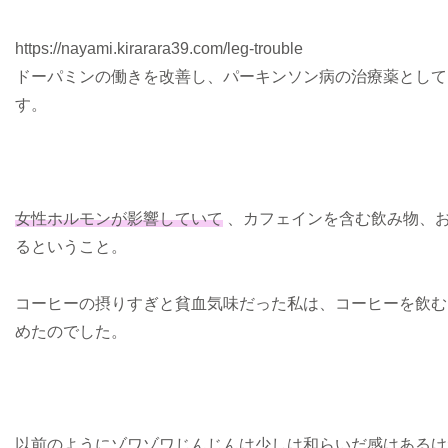
https://nayami.kirarara39.com/leg-trouble
ドーパミンの働きを改善し、パーキンソン病の治療薬として
す。
女性ホルモンが影響していて
、カフェインを含む飲み物、
るということ。
コーヒーの摂りすぎと貧血気味だった私は、コーヒーを飲む
めたのでした。
以前のようにゾワゾワじんじんは少しは和らいだ感はあるけ