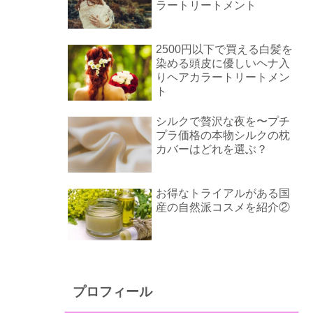
ラートリートメント
2500円以下で買える白髪を
染める頭皮に優しいヘナ入
りヘアカラートリートメン
ト
シルクで贅沢な夜を〜プチ
プラ価格の本物シルクの枕
カバーはどれを選ぶ？
お得なトライアルがある国
産の自然派コスメを紹介②
プロフィール