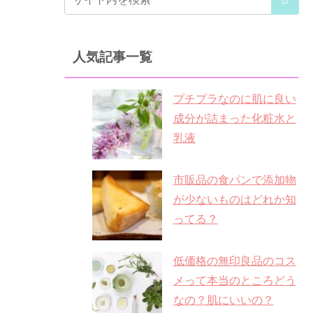
人気記事一覧
プチプラなのに肌に良い
成分が詰まった化粧水と
乳液
市販品の食パンで添加物
が少ないものはどれか知
ってる？
低価格の無印良品のコス
メって本当のところどう
なの？肌にいいの？