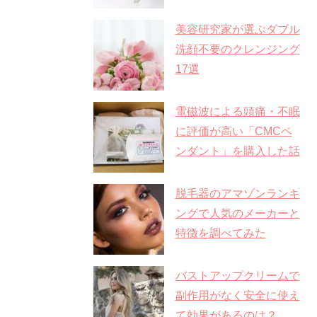
美容研究家が選ぶダブル
洗顔不要のクレンジング
17選
電磁波による頭痛・不眠
に評価が高い「CMCペ
ンダント」を購入した話
脱毛器のアマゾンランキ
ングで人気のメーカーと
特徴を調べてみた
バストアップクリームで
副作用がなく安全に使え
て効果があるのは？