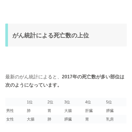
がん統計による死亡数の上位
最新のがん統計によると、
2017年の死亡数が多い部位は
次のようになっています。
1位
2位
3位
4位
5位
男性
肺
胃
大腸
肝臓
膵臓
女性
大腸
肺
膵臓
胃
乳房