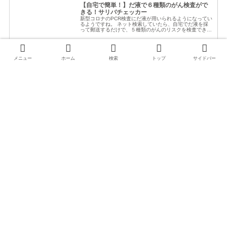
【自宅で簡単！】だ液で６種類のがん検査がで
きる！サリバチェッカー
新型コロナのPCR検査にだ液が用いられるようになってい
るようですね。 ネット検索していたら、自宅でだ液を採
って郵送するだけで、５種類のがんのリスクを検査できる
という、がんリスク検査があることを知りました。（追
記：2023.6.15時点では、
aimai.kirarara39.com
メニュー
ホーム
検索
トップ
サイドバー
口・歯・爪
スポンサーリンク