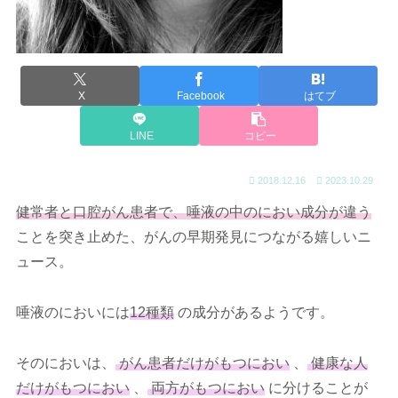
X
Facebook
はてブ
LINE
コピー
2018.12.16
2023.10.29
健常者と口腔がん患者で、唾液の中のにおい成分が違う
ことを突き止めた、がんの早期発見につながる嬉しいニ
ュース。
唾液のにおいには
12種類
の成分があるようです。
そのにおいは、
がん患者だけがもつにおい
、
健康な人
だけがもつにおい
、
両方がもつにおい
に分けることが