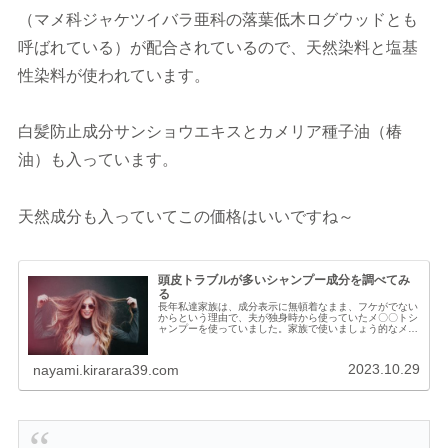
（マメ科ジャケツイバラ亜科の落葉低木ログウッドとも
呼ばれている）が配合されているので、天然染料と塩基
性染料が使われています。
白髪防止成分サンショウエキスとカメリア種子油（椿
油）も入っています。
天然成分も入っていてこの価格はいいですね～
頭皮トラブルが多いシャンプー成分を調べてみ
る
長年私達家族は、成分表示に無頓着なまま、フケがでない
からという理由で、夫が独身時から使っていたメ〇〇トシ
ャンプーを使っていました。家族で使いましょう的なメ〇
〇トシャンプーのＣＭもありましたよね。見慣れている
し、家族が同じものを使えば狭いお風...
2023.10.29
nayami.kirarara39.com